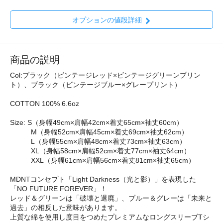
オプションの値段詳細
商品の説明
Col:ブラック（ビンテージレッド×ビンテージグリーンプリン
ト）、ブラック（ビンテージブルー×グレープリント）
COTTON 100% 6.6oz
Size: S（身幅49cm×肩幅42cm×着丈65cm×袖丈60cm）
M（身幅52cm×肩幅45cm×着丈69cm×袖丈62cm）
L（身幅55cm×肩幅48cm×着丈73cm×袖丈63cm）
XL（身幅58cm×肩幅52cm×着丈77cm×袖丈64cm）
XXL（身幅61cm×肩幅56cm×着丈81cm×袖丈65cm）
MDNTコンセプト「Light Darkness（光と影）」を表現した
「NO FUTURE FOREVER」！
レッド＆グリーンは「破壊と退廃」、ブルー＆グレーは「未来と
過去」の相反した意味があります。
上質な綿を使用し度目をつめたプレミアムなロングスリーブTシ