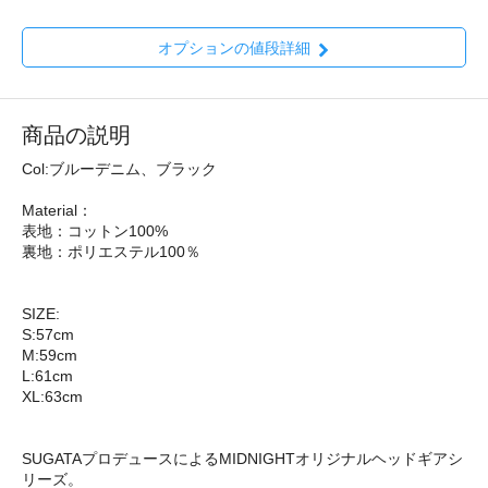
オプションの値段詳細
商品の説明
Col:ブルーデニム、ブラック
Material：
表地：コットン100%
裏地：ポリエステル100％
SIZE:
S:57cm
M:59cm
L:61cm
XL:63cm
SUGATAプロデュースによるMIDNIGHTオリジナルヘッドギアシ
リーズ。