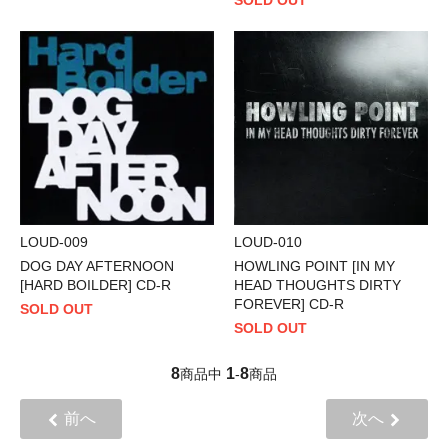
SOLD OUT
LOUD-009
LOUD-010
DOG DAY AFTERNOON
HOWLING POINT [IN MY
[HARD BOILDER] CD-R
HEAD THOUGHTS DIRTY
FOREVER] CD-R
SOLD OUT
SOLD OUT
8
1
8
商品中
-
商品
前へ
次へ