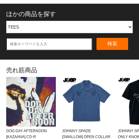
ほかの商品を探す
検索
売れ筋商品
DOG DAY AFTERNOON
JOHNNY SPADE
JOHNNY SP
[KAZAANA] CD-R
[SWALLOW] OPEN COLLAR
ONLY KNOW