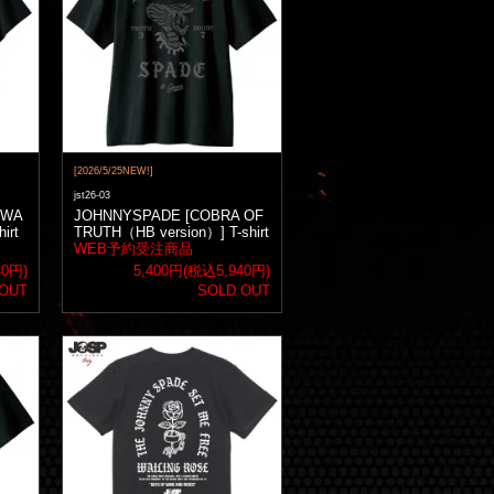
[2026/5/25NEW!]
jst26-03
SWA
JOHNNYSPADE [COBRA OF
irt
TRUTH（HB version）] T-shirt
WEB予約受注商品
40円)
5,400円(税込5,940円)
 OUT
SOLD OUT