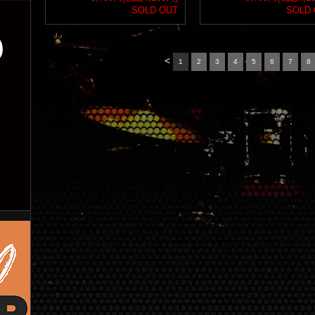
SOLD OUT
SOLD
<
1
2
3
4
5
6
7
8
ン