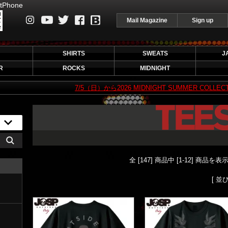
tPhone
Mail Magazine
Sign up
instagram
Youtube
Twitter
Facebook
Blog
SHIRTS
SWEATS
J
R
ROCKS
MIDNIGHT
7/5（日）から2026 MIDNIGHT SUMMER COLLECTION
全 [147] 商品中 [1-12] 商品
[ 並