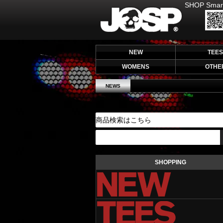
SHOP Smar
JOHNNY SPADE
NEW
TEES
WOMENS
OTHE
NEWS
SHOPPING