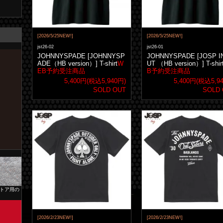
[2026/5/25NEW!]
[2026/5/25NEW!]
jst26-02
jst26-01
JOHNNYSPADE [JOHNNYSP
JOHNNYSPADE [JOSP I
ADE（HB version）] T-shirt
W
UT （HB version）] T-shir
EB予約受注商品
B予約受注商品
5,400円(税込5,940円)
5,400円(税込5,9
SOLD OUT
SOLD
ストア用の
[2026/2/23NEW!]
[2026/2/23NEW!]