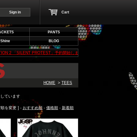
Sign in
Cart
ACKETS
PANTS
Shine
BLOG
 2 「SILENT PROTEST」予約開始します！予約期間は7/5（日）～ 7/19（日）ま
HOME
>
TEES
を表示しています
び順を変更 ] -
おすすめ順
-
価格順
-
新着順