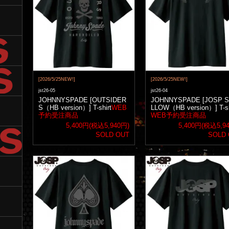
[2026/5/25NEW!]
[2026/5/25NEW!]
jst26-05
jst26-04
JOHNNYSPADE [OUTSIDER
JOHNNYSPADE [JOSP 
S（HB version）] T-shirt
WEB
LLOW（HB version）] T-sh
予約受注商品
WEB予約受注商品
5,400円(税込5,940円)
5,400円(税込5,9
SOLD OUT
SOLD