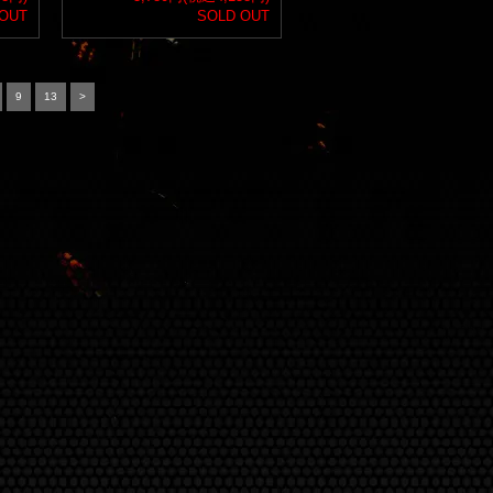
 OUT
SOLD OUT
9
13
>