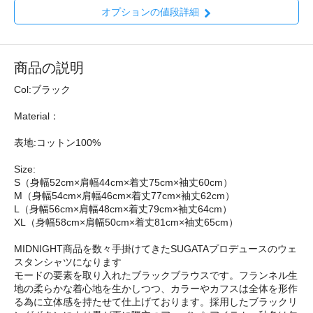
オプションの値段詳細
商品の説明
Col:ブラック
Material：
表地:コットン100%
Size:
S（身幅52cm×肩幅44cm×着丈75cm×袖丈60cm）
M（身幅54cm×肩幅46cm×着丈77cm×袖丈62cm）
L（身幅56cm×肩幅48cm×着丈79cm×袖丈64cm）
XL（身幅58cm×肩幅50cm×着丈81cm×袖丈65cm）
MIDNIGHT商品を数々手掛けてきたSUGATAプロデュースのウェ
スタンシャツになります
モードの要素を取り入れたブラックブラウスです。フランネル生
地の柔らかな着心地を生かしつつ、カラーやカフスは全体を形作
る為に立体感を持たせて仕上げております。採用したブラックリ