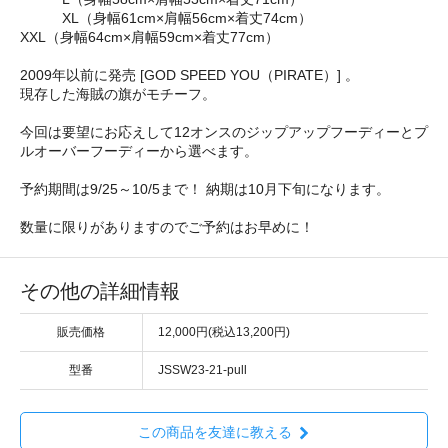
XL（身幅61cm×肩幅56cm×着丈74cm）
XXL（身幅64cm×肩幅59cm×着丈77cm）
2009年以前に発売 [GOD SPEED YOU（PIRATE）] 。
現存した海賊の旗がモチーフ。
今回は要望にお応えして12オンスのジップアップフーディーとプ
ルオーバーフーディーから選べます。
予約期間は9/25～10/5まで！ 納期は10月下旬になります。
数量に限りがありますのでご予約はお早めに！
その他の詳細情報
販売価格
12,000円(税込13,200円)
型番
JSSW23-21-pull
この商品を友達に教える