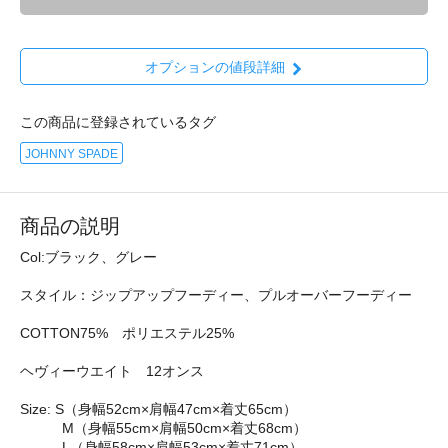
オプションの値段詳細
この商品に登録されているタグ
JOHNNY SPADE
商品の説明
Col:ブラック、グレー
スタイル：ジップアップフーディー、プルオーバーフーディー
COTTON75% ポリエステル25%
ヘヴィーウエイト 12オンス
Size: S（身幅52cm×肩幅47cm×着丈65cm）
M（身幅55cm×肩幅50cm×着丈68cm）
L（身幅58cm×肩幅53cm×着丈71cm）