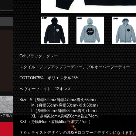
Col:ブラック、グレー
スタイル：ジップアップフーディー、プルオーバーフーディー
COTTON75% ポリエステル25%
ヘヴィーウエイト 12オンス
Size: S（身幅52cm×肩幅47cm×着丈65cm）
M（身幅55cm×肩幅50cm×着丈68cm）
L（身幅58cm×肩幅53cm×着丈71cm）
ストア用の
XL（身幅61cm×肩幅56cm×着丈74cm）
XXL（身幅64cm×肩幅59cm×着丈77cm）
７０ｓテイストデザインのJOSPロゴマークデザインになります