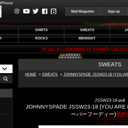
tPhone
Mail Magazine
Sign up
instagram
Youtube
Twitter
Facebook
Blog
SHIRTS
SWEATS
J
R
ROCKS
MIDNIGHT
7/5（日）から2026 MIDNIGHT SUMMER COLLECTION 2
SWEATS
HOME
>
SWEATS
>
JOHNNYSPADE JSSW23-18 [YOU
JSSW23-18-pull
JOHNNYSPADE JSSW23-18 [YOU AR
ーバーフーディー)
予約