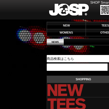
SHOP Smar
JOHNNY SPADE
NEW
TEES
WOMENS
OTHE
NEWS
SHOPPING