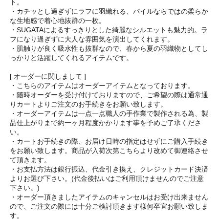
ト。
・カチッとし過ぎずにラフに羽織れる、パイルならではの柔らか
な生地感で着心地抜群の一枚。
・SUGATAによるすっきりとした綺麗なシルエットも魅力的。ラ
フになり過ぎずに大人な雰囲気を演出してくれます。
・肌触りが良く吸水性も抜群なので、春から夏の羽織物としてし
っかりと活躍してくれるアイテムです。
[ オーダーに関しまして ]
・こちらのアイテムはオーダーアイテムとなっております。
・随時オーダーを受け付けておりますので、ご希望の際は通常通
りカートよりご注文のお手続きをお願い致します。
・オーダーアイテムは一点一点職人の手作業で製作される為、製
品仕上がりまで約一ヶ月程度かかります事を予めご了承くださ
い。
・カートお手続きの際、お届け日時の指定はせずにご購入手続き
をお願い致します。商品が入荷次第こちらより改めて御連絡させ
て頂きます。
・お支払方法は銀行振込、代金引き換え、クレジットカード決済
よりお選び下さい。(代金後払いはご利用頂けませんのでご注意
下さい。)
・オーダー頂きましたアイテムのキャンセルはお受け出来ません
ので、ご注文の際には十分ご検討頂きます様何卒宜お願い致しま
す。