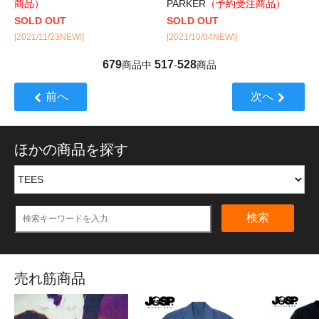
商品）
PARKER
（予約受注商品）
SOLD OUT
SOLD OUT
[2021/11/23NEW!]
[2021/10/04NEW!]
679
517
528
商品中
-
商品
前へ
次へ
ほかの商品を探す
検索
売れ筋商品