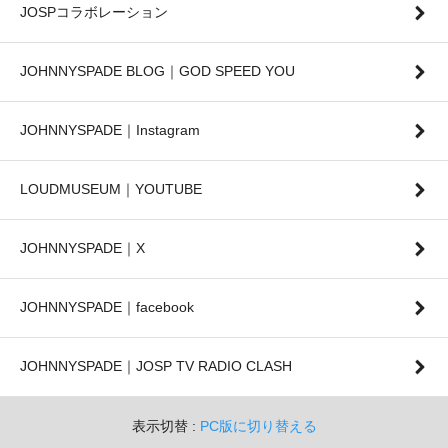
JOSPコラボレーション
JOHNNYSPADE BLOG｜GOD SPEED YOU
JOHNNYSPADE｜Instagram
LOUDMUSEUM｜YOUTUBE
JOHNNYSPADE｜X
JOHNNYSPADE｜facebook
JOHNNYSPADE｜JOSP TV RADIO CLASH
表示切替 :
PC版に切り替える