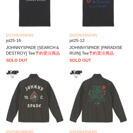
[2025/8/26NEW!]
[2025/8/26NEW!]
jst25-16
jst25-12
JOHNNYSPADE [SEARCH＆
JOHNNYSPADE [PARADISE
DESTROY] Tee
予約受注商品
RUIN] Tee
予約受注商品
SOLD OUT
SOLD OUT
[2025/8/26NEW!]
[2025/8/26NEW!]