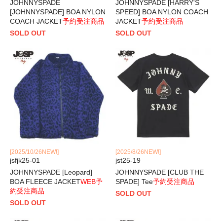
JOHNNYSPADE
JOHNNYSPADE [HARRY'S
[JOHNNYSPADE] BOA NYLON
SPEED] BOA NYLON COACH
COACH JACKET
予約受注商品
JACKET
予約受注商品
SOLD OUT
SOLD OUT
[2025/10/26NEW!]
[2025/8/26NEW!]
jsfjk25-01
jst25-19
JOHNNYSPADE [Leopard]
JOHNNYSPADE [CLUB THE
BOA FLEECE JACKET
WEB予
SPADE] Tee
予約受注商品
約受注商品
SOLD OUT
SOLD OUT