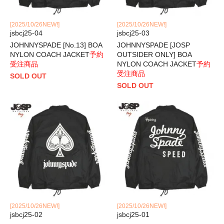
[2025/10/26NEW!]
[2025/10/26NEW!]
jsbcj25-04
jsbcj25-03
JOHNNYSPADE [No.13] BOA
JOHNNYSPADE [JOSP
NYLON COACH JACKET
予約
OUTSIDER ONLY] BOA
受注商品
NYLON COACH JACKET
予約
受注商品
SOLD OUT
SOLD OUT
[2025/10/26NEW!]
[2025/10/26NEW!]
jsbcj25-02
jsbcj25-01