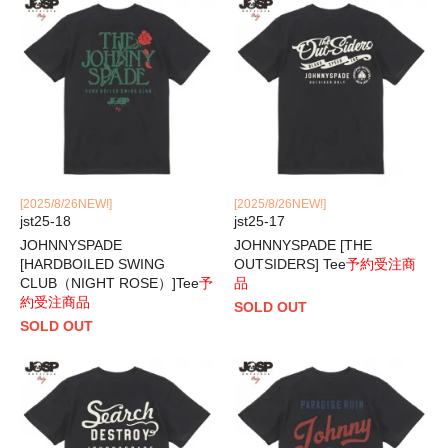
[2025/8/26NEW!]
[2025/8/26NEW!]
jst25-18
jst25-17
JOHNNYSPADE
JOHNNYSPADE [THE
[HARDBOILED SWING
OUTSIDERS] Tee
予約受注商
CLUB（NIGHT ROSE）]Tee
予
品
約受注商品
SOLD OUT
SOLD OUT