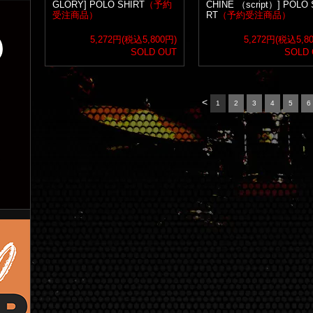
GLORY] POLO SHIRT
（予約
CHINE （script）] POLO 
受注商品）
RT
（予約受注商品）
5,272円(税込5,800円)
5,272円(税込5,8
SOLD OUT
SOLD
<
1
2
3
4
5
6
ン