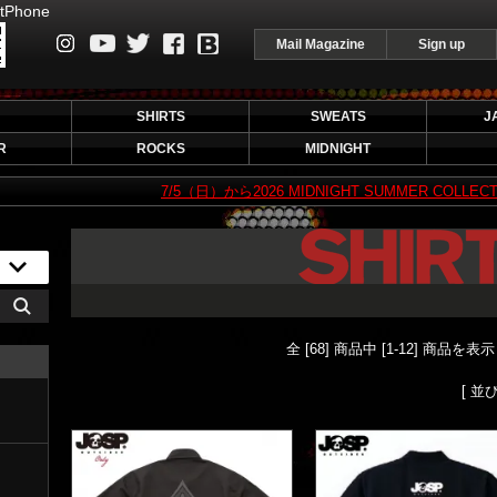
tPhone
Mail Magazine
Sign up
instagram
Youtube
Twitter
Facebook
Blog
SHIRTS
SWEATS
J
R
ROCKS
MIDNIGHT
7/5（日）から2026 MIDNIGHT SUMMER COLLECTION 2
全 [68] 商品中 [1-12] 商品を
[ 並