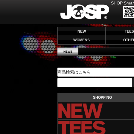
SHOP Smar
JOHNNY SPADE
NEW
TEES
WOMENS
OTHE
NEWS
SHOPPING