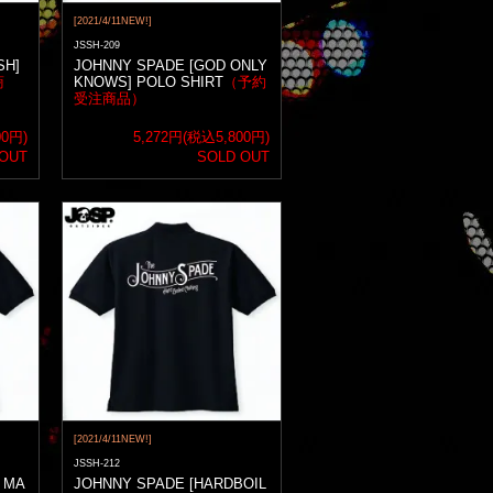
[2021/4/11NEW!]
JSSH-209
SH]
JOHNNY SPADE [GOD ONLY
商
KNOWS] POLO SHIRT
（予約
受注商品）
00円)
5,272円(税込5,800円)
 OUT
SOLD OUT
[2021/4/11NEW!]
JSSH-212
 MA
JOHNNY SPADE [HARDBOIL