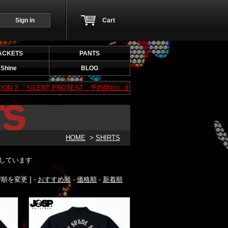
Sign in
Cart
ACKETS
PANTS
Shine
BLOG
 「SILENT PROTEST」予約開始します！予約期間は7/5（日）～ 7/19（日）まで！
HOME
>
SHIRTS
表示しています
び順を変更 ] -
おすすめ順
-
価格順
-
新着順