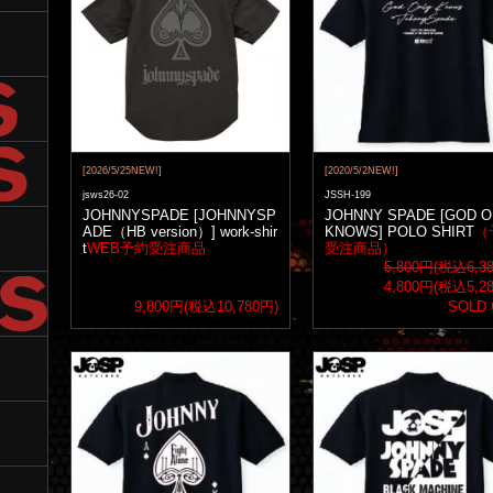
[2026/5/25NEW!]
[2020/5/2NEW!]
jsws26-02
JSSH-199
JOHNNYSPADE [JOHNNYSP
JOHNNY SPADE [GOD O
ADE（HB version）] work-shir
KNOWS] POLO SHIRT
（
t
WEB予約受注商品
受注商品）
5,800円(税込6,3
4,800円(税込5,2
9,800円(税込10,780円)
SOLD