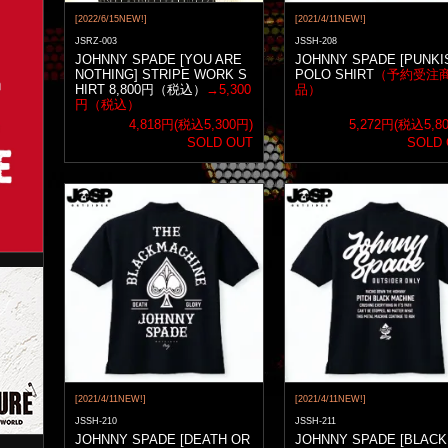
[2022/6/15NEW!]
[2021/4/11NEW!]
JSRZ-003
JSSH-208
JOHNNY SPADE [YOU ARE
JOHNNY SPADE [PUNKI
NOTHING] STRIPE WORK S
POLO SHIRT
（予約受注
HIRT 8,800円（税込）
→5,300
品）
円（税込）
4,818円(税込5,300円)
5,272円(税込5,8
SOLD OUT
SOLD
[2021/4/11NEW!]
[2021/4/11NEW!]
JSSH-210
JSSH-211
JOHNNY SPADE [DEATH OR
JOHNNY SPADE [BLACK